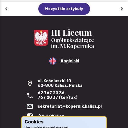
Wszystkie artykuły
III Liceum
Ogólnokształcące
im. M.Kopernika
Angielski
ul. Kościuszki 10
62-800 Kalisz, Polska
62 767 20 36
767 20 37 (tel/fax)
sekretariat@kopernik.kalisz.pl
/@IIILOKalisz
Cookies
Biuletyn Informacji Publicznej