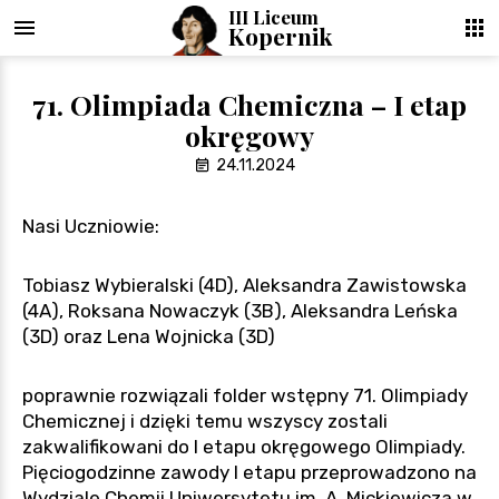
III Liceum
Suk
Kopernik
71. Olimpiada Chemiczna – I etap
okręgowy
24.11.2024
Nasi Uczniowie:
Tobiasz Wybieralski (4D), Aleksandra Zawistowska
(4A), Roksana Nowaczyk (3B), Aleksandra Leńska
(3D) oraz Lena Wojnicka (3D)
poprawnie rozwiązali folder wstępny 71. Olimpiady
Chemicznej i dzięki temu wszyscy zostali
zakwalifikowani do I etapu okręgowego Olimpiady.
Pięciogodzinne zawody I etapu przeprowadzono na
Wydziale Chemii Uniwersytetu im. A. Mickiewicza w