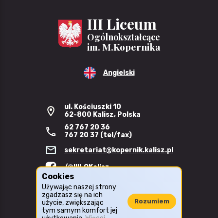
III Liceum
Ogólnokształcące
im. M.Kopernika
Angielski
ul. Kościuszki 10
62-800 Kalisz, Polska
62 767 20 36
767 20 37 (tel/fax)
sekretariat@kopernik.kalisz.pl
/@IIILOKalisz
Cookies
Biuletyn Informacji Publicznej
Używając naszej strony
zgadzasz się na ich
Rozumiem
użycie, zwiększając
tym samym komfort jej