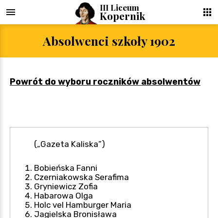
III Liceum
Suk
Kopernik
Absolwenci szkoły 1902
Powrót do wyboru roczników absolwentów
(„Gazeta Kaliska”)
Bobieńska Fanni
Czerniakowska Serafima
Gryniewicz Zofia
Habarowa Olga
Holc vel Hamburger Maria
Jagielska Bronisława